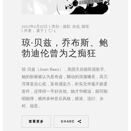
2017年2月27日
类别：
摄影
,
杂侃
,
随笔
作者：
麦子
1
琼·贝兹，乔布斯、鲍
勃迪伦曾为之痴狂
琼·贝兹（Joan Baez），美国天后级民谣歌手。
她的歌喉被认为是奇迹，颤动的清澈嗓音，高亢
浑厚直击心底，富有感染力，朴实无华毫不娇柔
造作，还弹得一手好吉他。她才华横溢，能写能
唱能弹，横跨多种音乐风格，摇滚、流行、乡
村、福音。
查看更多
SHARE