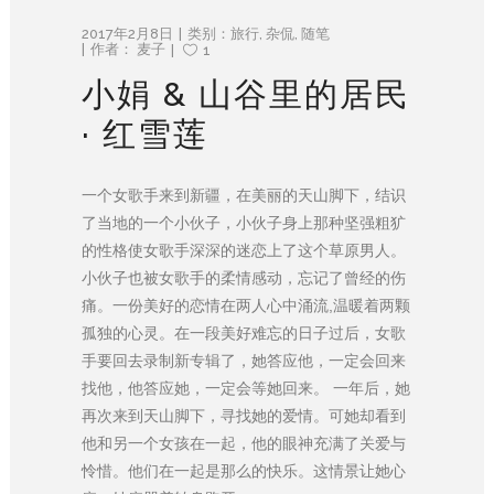
2017年2月8日
类别：
旅行
,
杂侃
,
随笔
作者：
麦子
1
小娟 & 山谷里的居民
· 红雪莲
一个女歌手来到新疆，在美丽的天山脚下，结识
了当地的一个小伙子，小伙子身上那种坚强粗犷
的性格使女歌手深深的迷恋上了这个草原男人。
小伙子也被女歌手的柔情感动，忘记了曾经的伤
痛。一份美好的恋情在两人心中涌流,温暖着两颗
孤独的心灵。在一段美好难忘的日子过后，女歌
手要回去录制新专辑了，她答应他，一定会回来
找他，他答应她，一定会等她回来。 一年后，她
再次来到天山脚下，寻找她的爱情。可她却看到
他和另一个女孩在一起，他的眼神充满了关爱与
怜惜。他们在一起是那么的快乐。这情景让她心