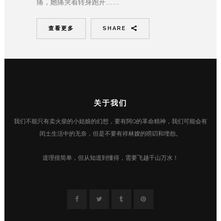
痛，她痛哭着转身跑开……
查看更多
SHARE
关于我们
我们不能只有卖火柴的小姑娘的幻想，要有阿Q的革命精神，我们可能会有
闰土生活中的无奈，但是不要有祥林嫂的唠叨和埋怨。
道理很简单，但从知道到懂得，需要飞越千山万水！