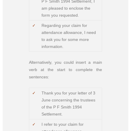
P F Smith 1994 Settlement, I
am pleased to enclose the
form you requested.
✓
Regarding your claim for
attendance allowance, I need
to ask you for some more
information.
Alternatively, you could insert a main
verb at the start to complete the
sentences:
✓
Thank you for your letter of 3
June concerning the trustees
of the P F Smith 1994
Settlement.
✓
I refer to your claim for