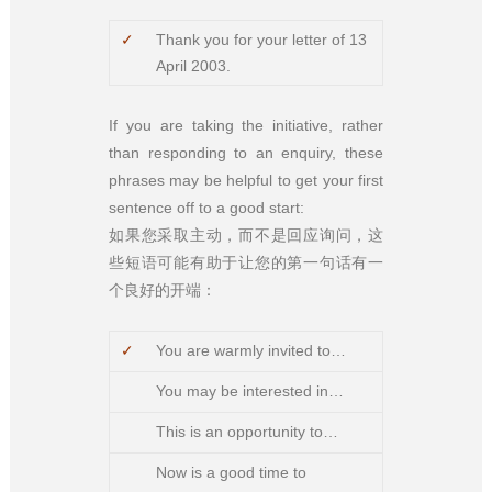
✓
Thank you for your letter of 13
April 2003.
If you are taking the initiative, rather
than responding to an enquiry, these
phrases may be helpful to get your first
sentence off to a good start:
如果您采取主动，而不是回应询问，这
些短语可能有助于让您的第一句话有一
个良好的开端：
✓
You are warmly invited to…
You may be interested in…
This is an opportunity to…
Now is a good time to