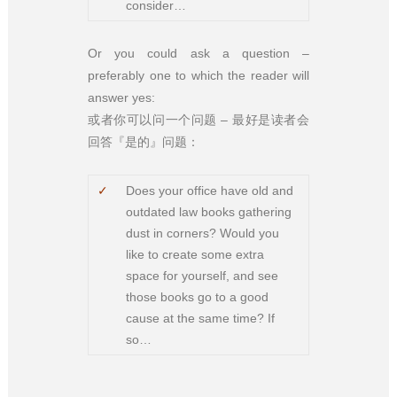
consider…
Or you could ask a question –
preferably one to which the reader will
answer yes:
或者你可以问一个问题 – 最好是读者会
回答『是的』问题：
✓
Does your office have old and
outdated law books gathering
dust in corners? Would you
like to create some extra
space for yourself, and see
those books go to a good
cause at the same time? If
so…