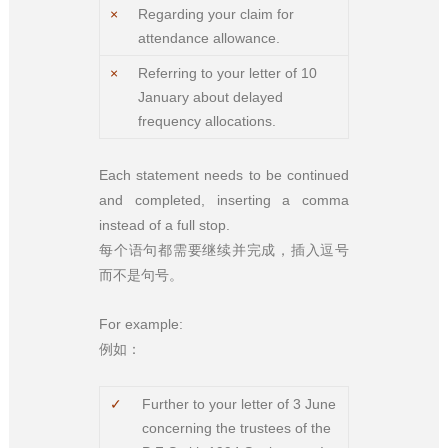
×
Regarding your claim for
attendance allowance.
×
Referring to your letter of 10
January about delayed
frequency allocations.
Each statement needs to be continued
and completed, inserting a comma
instead of a full stop.
每个语句都需要继续并完成，插入逗号
而不是句号。
For example:
例如：
✓
Further to your letter of 3 June
concerning the trustees of the