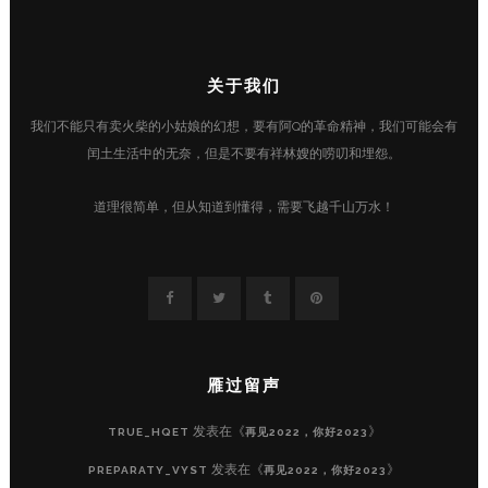
关于我们
我们不能只有卖火柴的小姑娘的幻想，要有阿Q的革命精神，我们可能会有
闰土生活中的无奈，但是不要有祥林嫂的唠叨和埋怨。
道理很简单，但从知道到懂得，需要飞越千山万水！
雁过留声
发表在《
》
TRUE_HQET
再见2022，你好2023
发表在《
》
PREPARATY_VYST
再见2022，你好2023