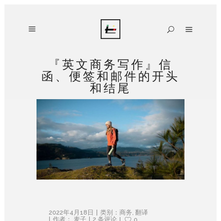
『英文商务写作』信
函、便签和邮件的开头
和结尾
2022年4月18日
类别：
商务
,
翻译
作者：
麦子
2 条评论
0