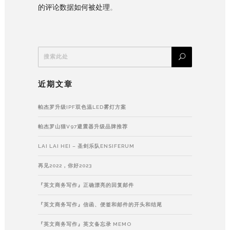
的评论数据如何被处理
。
近期文章
帕杰罗升级IPF双色温LED雾灯方案
帕杰罗山猫V97避震器升级品牌推荐
LAI LAI HEI – 圣剑乐队ENSIFERUM
再见2022，你好2023
『英文商务写作』正确漂亮的回复邮件
『英文商务写作』信函、便签和邮件的开头和结尾
『英文商务写作』英文备忘录 MEMO