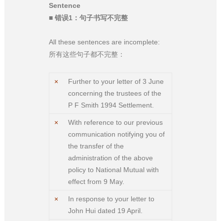
Sentence
■ 错误1：句子书写不完整
All these sentences are incomplete:
所有这些句子都不完整：
×
Further to your letter of 3 June
concerning the trustees of the
P F Smith 1994 Settlement.
×
With reference to our previous
communication notifying you of
the transfer of the
administration of the above
policy to National Mutual with
effect from 9 May.
×
In response to your letter to
John Hui dated 19 April.