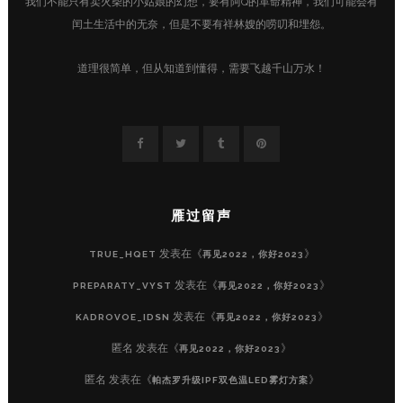
我们不能只有卖火柴的小姑娘的幻想，要有阿Q的革命精神，我们可能会有
闰土生活中的无奈，但是不要有祥林嫂的唠叨和埋怨。
道理很简单，但从知道到懂得，需要飞越千山万水！
雁过留声
发表在《
》
TRUE_HQET
再见2022，你好2023
发表在《
》
PREPARATY_VYST
再见2022，你好2023
发表在《
》
KADROVOE_IDSN
再见2022，你好2023
匿名
发表在《
》
再见2022，你好2023
匿名
发表在《
》
帕杰罗升级IPF双色温LED雾灯方案