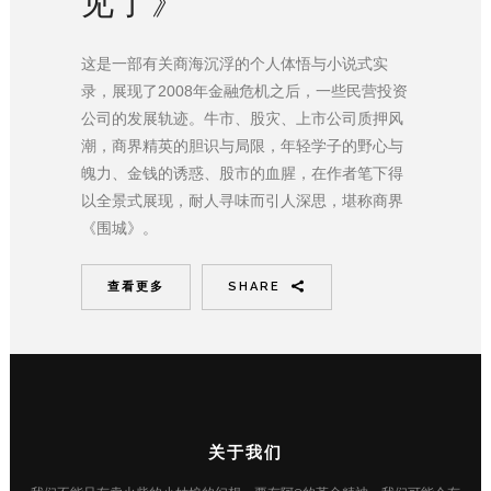
见了》
这是一部有关商海沉浮的个人体悟与小说式实
录，展现了2008年金融危机之后，一些民营投资
公司的发展轨迹。牛市、股灾、上市公司质押风
潮，商界精英的胆识与局限，年轻学子的野心与
魄力、金钱的诱惑、股市的血腥，在作者笔下得
以全景式展现，耐人寻味而引人深思，堪称商界
《围城》。
查看更多
SHARE
关于我们