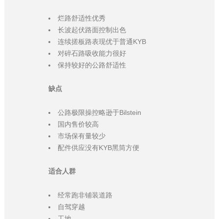
烂路舒适性优秀
长波起伏路面控制出色
连续搓板路表现优于普通KYB
对碎石路吸收能力很好
保持较好的公路舒适性
缺点
公路极限操控略逊于Bilstein
国内售价较高
市场保有量较少
配件供应没有KYB黑筒方便
适合人群
经常跑非铺装道路
自驾穿越
工地