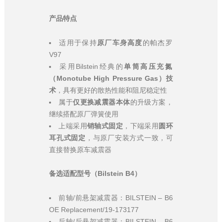
产品特点
适用于保持
原厂车身高度
的帕杰罗
V97
采用Bilstein经典的
单筒高压充氮
（Monotube High Pressure Gas）技
术
，具有更好的散热性能和阻尼稳定性
属于
仅更换减震器本体
的升级方案，
继续搭配原厂弹簧使用
上端采用
销轴式固定
，下端采用
圆环
耳孔式固定
，与原厂安装方式一致，可
直接替换原车减震器
备选适配型号（Bilstein B4）
前轴/前悬架减震器：BILSTEIN – B6
OE Replacement/19-173177
后轴/后悬架减震器：BILSTEIN – B6