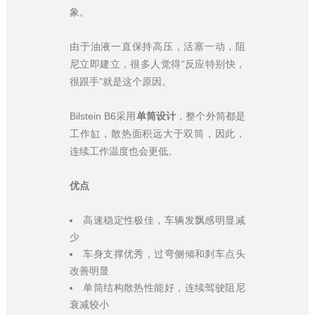
象。
由于油液一直保持高压，活塞一动，阻
尼立即建立，很多人觉得“反应特别快，
很跟手”就是这个原因。
Bilstein B6采用
单筒设计
，整个外筒都是
工作缸，散热面积远大于双筒，因此，
连续工作温度也会更低。
优点
高速稳定性极佳，车辆发飘感明显减
少
车身支撑优秀，过弯侧倾和刹车点头
改善明显
单筒结构散热性能好，连续驾驶阻尼
衰减较小