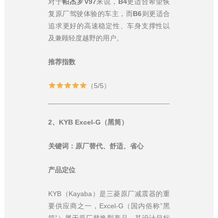
对于
帕杰罗V97
来说，
B4
更适合希望恢
复原厂驾驶体验的车主，而
B6
则更适合
追求更好的高速稳定性、车身支撑性以
及兼顾轻度越野的用户。
推荐指数
（5/5）
2、KYB Excel-G（黑筒）
关键词：原厂替代、舒适、省心
产品定位
KYB（Kayaba）是三菱原厂减震器的重
要供应商之一，Excel-G（国内俗称”黑
筒”）属于原厂替换型产品，其设计目标