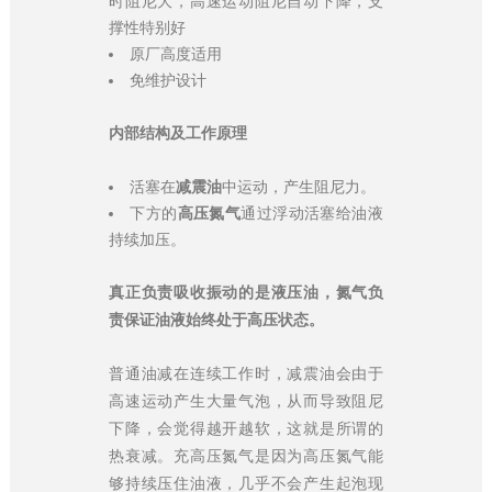
时阻尼大，高速运动阻尼自动下降，支
撑性特别好
原厂高度适用
免维护设计
内部结构及工作原理
活塞在
减震油
中运动，产生阻尼力。
下方的
高压氮气
通过浮动活塞给油液
持续加压。
真正负责吸收振动的是液压油，氮气负
责保证油液始终处于高压状态。
普通油减在连续工作时，减震油会由于
高速运动产生大量气泡，从而导致阻尼
下降，会觉得越开越软，这就是所谓的
热衰减。充高压氮气是因为高压氮气能
够持续压住油液，几乎不会产生起泡现