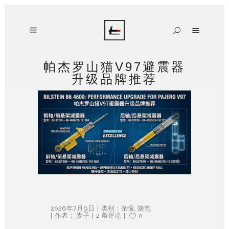
帕杰罗山猫V97避震器
升级品牌推荐
2026年7月9日
类别：
杂侃
,
随笔
作者：
麦子
2 条评论
0