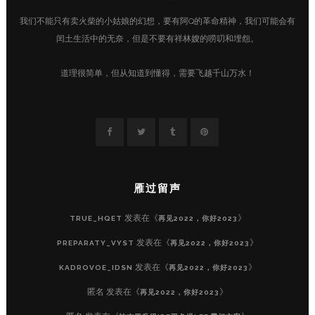
我们不能只有卖火柴的小姑娘的幻想，要有阿Q的革命精神，我们可能会有
闰土生活中的无奈，但是不要有祥林嫂的唠叨和埋怨。
道理很简单，但从知道到懂得，需要飞越千山万水！
雁过留声
发表在《
》
TRUE_HQET
再见2022，你好2023
发表在《
》
PREPARATY_VYST
再见2022，你好2023
发表在《
》
KADROVOE_IDSN
再见2022，你好2023
匿名
发表在《
》
再见2022，你好2023