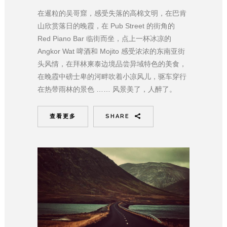
在暹粒的吴哥窟，感受失落的高棉文明，在巴肯
山欣赏落日的晚霞，在 Pub Street 的街角的
Red Piano Bar 临街而坐，点上一杯冰凉的
Angkor Wat 啤酒和 Mojito 感受浓浓的东南亚街
头风情，在拜林柬泰边境品尝异域特色的美食，
在晚霞中磅士卑的河畔吹着小凉风儿，驱车穿行
在热带雨林的景色 …… 风景美了，人醉了。
查看更多
SHARE