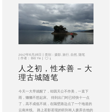
2017年6月28日
类别：
摄影
,
旅行
,
自然
,
随笔
作者：
Bill Ye
1
人之初，性本善 – 大
理古城随笔
今天一大早就醒了，却因天公不作美，一直下
雨，懒懒不想起床。 待到出门时已经快十一点
了，高不成低不就，在隔壁路边点了一个地道的
云南米线。 路上若影若现的听到有人拨弄吉他的