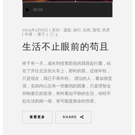
音
00:00
频
播
放
2015年3月6日
类别：
摄影
,
旅行
,
自然
,
随笔
,
风景
器
作者：
麦子
3
生活不止眼前的苟且
终于有一天，成长到愤青阶段的我背起行囊，站
在了开往北京的火车上，那时的我，还很年轻，
只是现在，我已不再年轻。 漂泊的人，看似很坚
强，实则内心总有一些脆弱的因素，只是理智会
抑制着它的宣泄，有时看似平静的生活，却经不
起生活的闹一闹，有可能是致命的伤害。
查看更多
SHARE