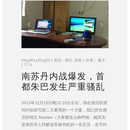
2013年12月19日
类别：
旅行
,
自然
作者：
麦子
2
南苏丹内战爆发，首
都朱巴发生严重骚乱
2013年12月15日晚22:15分左右，我在酒店的房
间内加班写第二天要用的一个方案，我们所在酒
店的地主 Madam（大家都这么称呼她，她其实
是南苏丹人民解放军秘书处的一名官员，名字叫