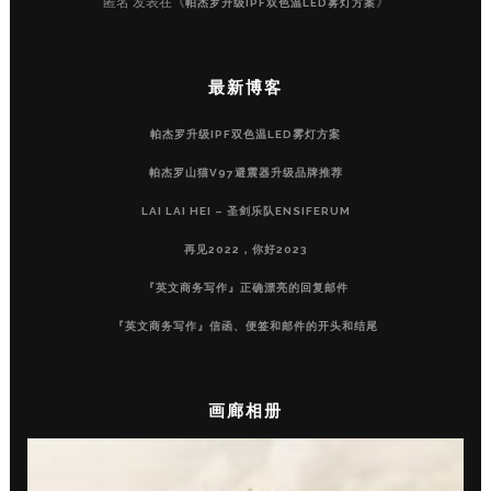
匿名
发表在《
》
帕杰罗升级IPF双色温LED雾灯方案
最新博客
帕杰罗升级IPF双色温LED雾灯方案
帕杰罗山猫V97避震器升级品牌推荐
LAI LAI HEI – 圣剑乐队ENSIFERUM
再见2022，你好2023
『英文商务写作』正确漂亮的回复邮件
『英文商务写作』信函、便签和邮件的开头和结尾
画廊相册