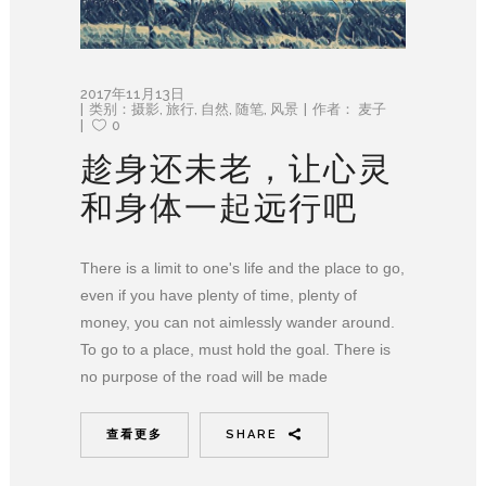
2017年11月13日
类别：
摄影
,
旅行
,
自然
,
随笔
,
风景
作者：
麦子
0
趁身还未老，让心灵
和身体一起远行吧
There is a limit to one's life and the place to go,
even if you have plenty of time, plenty of
money, you can not aimlessly wander around.
To go to a place, must hold the goal. There is
no purpose of the road will be made
查看更多
SHARE