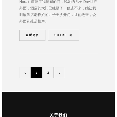
Nora）敲响了我房间的门，说她的儿子 David 在
外面，酒店的大门已经锁了，他进不来，她让我
叫醒酒店老板娘的儿子王少开门，让他进来，说
外面到处是枪声。
查看更多
SHARE
1
2
关于我们