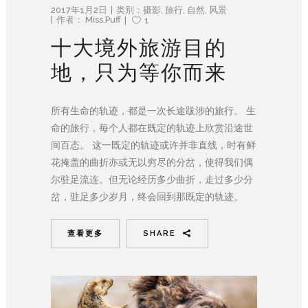
2017年1月2日
类别：
摄影
,
旅行
,
自然
,
风景
作者：
Miss.Puff
1
十大境外旅游目的
地，只为等你而来
所有生命的轨迹，都是一次长途跋涉的旅行。 生
命的旅行，每个人都在既定的轨迹上欣赏沿途世
间百态。 这一既定的轨迹或许并非直线，时有鲜
花掩盖的曲折亦或无以穷尽的分岔，使得我们偶
尔驻足流连。但无论经历多少曲折，走过多少分
岔，驻足多少岁月，终会回到那既定的轨迹。
查看更多
SHARE