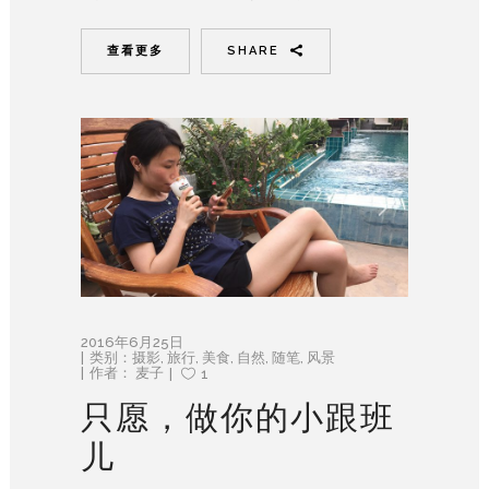
查看更多
SHARE
2016年6月25日
类别：
摄影
,
旅行
,
美食
,
自然
,
随笔
,
风景
作者：
麦子
1
只愿，做你的小跟班
儿