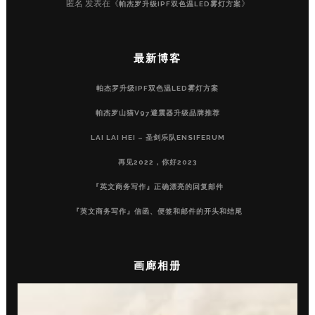
匿名
发表在《
》
帕杰罗升级IPF双色温LED雾灯方案
最新博客
帕杰罗升级IPF双色温LED雾灯方案
帕杰罗山猫V97避震器升级品牌推荐
LAI LAI HEI – 圣剑乐队ENSIFERUM
再见2022，你好2023
『英文商务写作』正确漂亮的回复邮件
『英文商务写作』信函、便签和邮件的开头和结尾
画廊相册