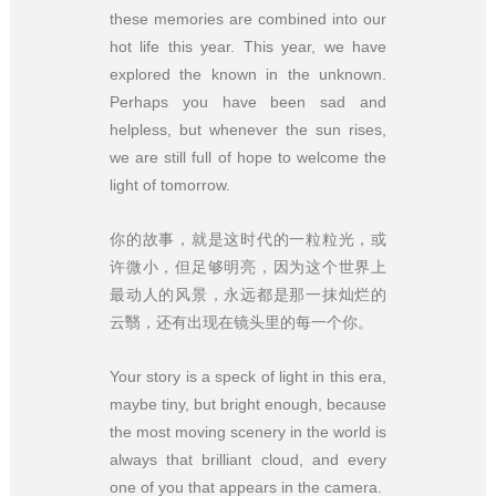
these memories are combined into our
hot life this year. This year, we have
explored the known in the unknown.
Perhaps you have been sad and
helpless, but whenever the sun rises,
we are still full of hope to welcome the
light of tomorrow.
你的故事，就是这时代的一粒粒光，或
许微小，但足够明亮，因为这个世界上
最动人的风景，永远都是那一抹灿烂的
云翳，还有出现在镜头里的每一个你。
Your story is a speck of light in this era,
maybe tiny, but bright enough, because
the most moving scenery in the world is
always that brilliant cloud, and every
one of you that appears in the camera.