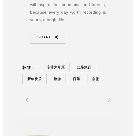
will inspire the mountains and forests,
because every day worth recording is
yours, a bright life.
SHARE
东非大草原
公路旅行
标签：
新年快乐
旅游
日落
杂侃