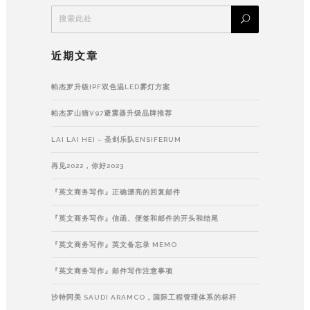
近期文章
帕杰罗升级IPF双色温LED雾灯方案
帕杰罗山猫V97避震器升级品牌推荐
LAI LAI HEI – 圣剑乐队ENSIFERUM
再见2022，你好2023
『英文商务写作』正确漂亮的回复邮件
『英文商务写作』信函、便签和邮件的开头和结尾
『英文商务写作』英文备忘录 MEMO
『英文商务写作』邮件写作注意事项
沙特阿美 SAUDI ARAMCO，国际工程管理体系的标杆