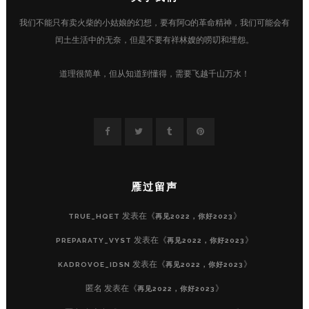
我们不能只有卖火柴的小姑娘的幻想，要有阿Q的革命精神，我们可能会有
闰土生活中的无奈，但是不要有祥林嫂的唠叨和埋怨。
道理很简单，但从知道到懂得，需要飞越千山万水！
雁过留声
发表在《
》
TRUE_HQET
再见2022，你好2023
发表在《
》
PREPARATY_VYST
再见2022，你好2023
发表在《
》
KADROVOE_IDSN
再见2022，你好2023
匿名
发表在《
》
再见2022，你好2023