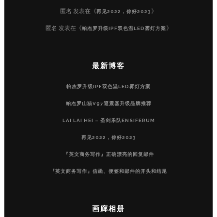
匿名
发表在《
》
再见2022，你好2023
匿名
发表在《
》
帕杰罗升级IPF双色温LED雾灯方案
最新博客
帕杰罗升级IPF双色温LED雾灯方案
帕杰罗山猫V97避震器升级品牌推荐
LAI LAI HEI – 圣剑乐队ENSIFERUM
再见2022，你好2023
『英文商务写作』正确漂亮的回复邮件
『英文商务写作』信函、便签和邮件的开头和结尾
画廊相册