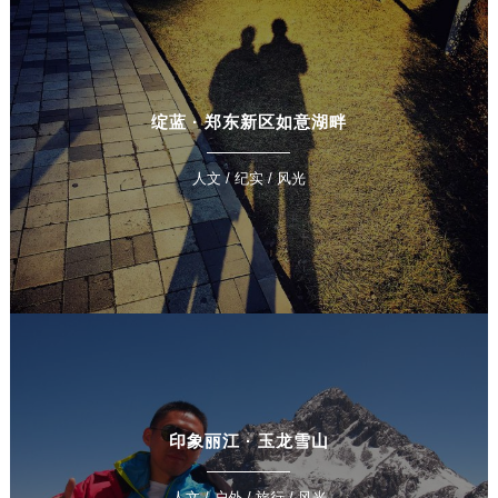
绽蓝 · 郑东新区如意湖畔
人文 / 纪实 / 风光
印象丽江 · 玉龙雪山
人文 / 户外 / 旅行 / 风光