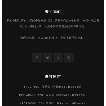
关于我们
我们不能只有卖火柴的小姑娘的幻想，要有阿Q的革命精神，我们可能会有
闰土生活中的无奈，但是不要有祥林嫂的唠叨和埋怨。
道理很简单，但从知道到懂得，需要飞越千山万水！
雁过留声
发表在《
》
TRUE_HQET
再见2022，你好2023
发表在《
》
PREPARATY_VYST
再见2022，你好2023
发表在《
》
KADROVOE_IDSN
再见2022，你好2023