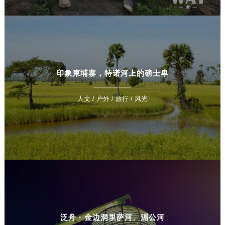
印象柬埔寨，特诺河上的磅士卑
人文 / 户外 / 旅行 / 风光
泛舟 · 金边洞里萨河、湄公河