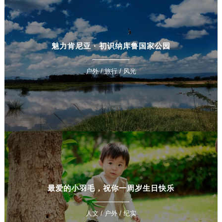
魅力肯尼亚 · 初识纳库鲁国家公园
户外 / 旅行 / 风光
最爱的小羽毛，祝你一周岁生日快乐
人文 / 户外 / 纪实