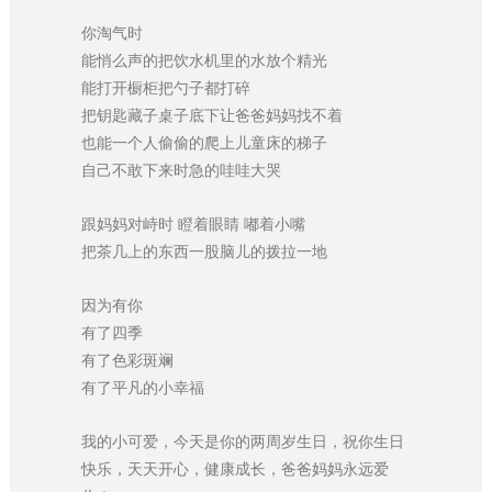
你淘气时
能悄么声的把饮水机里的水放个精光
能打开橱柜把勺子都打碎
把钥匙藏子桌子底下让爸爸妈妈找不着
也能一个人偷偷的爬上儿童床的梯子
自己不敢下来时急的哇哇大哭
跟妈妈对峙时 瞪着眼睛 嘟着小嘴
把茶几上的东西一股脑儿的拨拉一地
因为有你
有了四季
有了色彩斑斓
有了平凡的小幸福
我的小可爱，今天是你的两周岁生日，祝你生日
快乐，天天开心，健康成长，爸爸妈妈永远爱