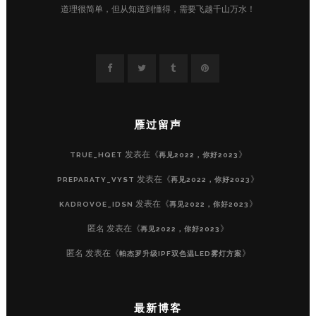
道理很简单，但从知道到懂得，需要飞越千山万水！
雁过留声
发表在《
》
TRUE_HQET
再见2022，你好2023
发表在《
》
PREPARATY_VYST
再见2022，你好2023
发表在《
》
KADROVOE_IDSN
再见2022，你好2023
匿名
发表在《
》
再见2022，你好2023
匿名
发表在《
》
帕杰罗升级IPF双色温LED雾灯方案
最新博客