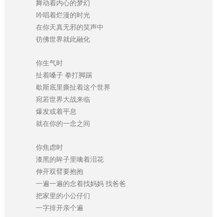
舞动着内心的梦幻
吟唱着烂漫的时光
在你天真无邪的笑声中
彷佛世界就此融化
你生气时
扯着嗓子 拳打脚踢
歇斯底里撕扯着这个世界
宛若世界大战来临
爆发或着平息
就在你的一念之间
你焦虑时
漆黑的眸子里噙着泪花
伸开双臂要抱抱
一遍一遍的念着找妈妈 找爸爸
把家里的小公仔们
一字排开亲个遍