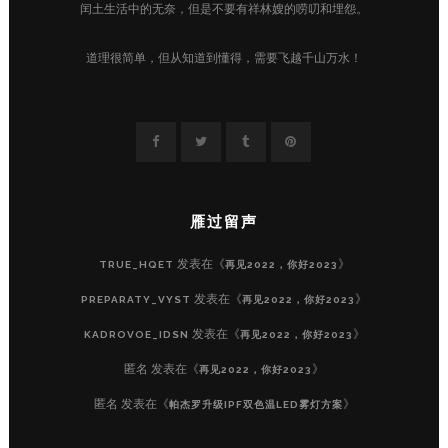
闰土生活中的无奈，但是不要有祥林嫂的唠叨和埋怨。
道理很简单，但从知道到懂得，需要飞越千山万水！
雁过留声
发表在《
》
TRUE_HQET
再见2022，你好2023
发表在《
》
PREPARATY_VYST
再见2022，你好2023
发表在《
》
KADROVOE_IDSN
再见2022，你好2023
匿名
发表在《
》
再见2022，你好2023
匿名
发表在《
》
帕杰罗升级IPF双色温LED雾灯方案