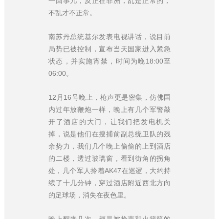
一回事儿，反正在非洲，乱是正常的，
不乱才不正常。
南苏丹总统基尔发表电视讲话，说目前
局势已被控制，宣布当天国家进入紧急
状态，并实施宵禁，时间为晚18:00至
06:00。
12月16号晚上，枪声更是密集，仿佛国
内过年放鞭炮一样，晚上有几个军警敲
开了酒店的大门，让我们把发电机关
掉，说是他们在搜捕前副总统卫队的残
余势力，我们几个晚上偷偷的上到酒店
的二楼，透过玻璃窗，看到街角的拐角
处，几个军人拎着AK47在巡逻，大约持
续了十几分钟，穿过酒店附近西北方向
的足球场，消失在夜色里。
晚上醒来几次，都是被枪声和火箭筒的