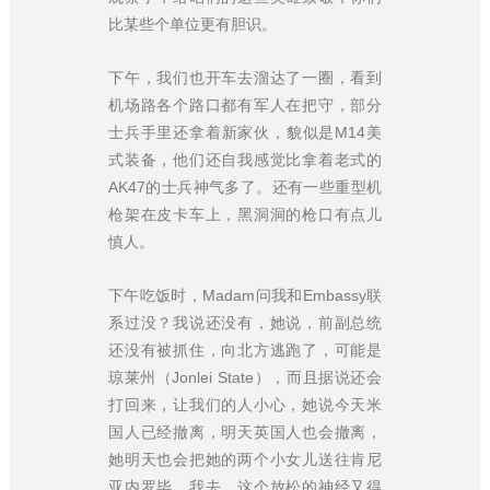
比某些个单位更有胆识。
下午，我们也开车去溜达了一圈，看到
机场路各个路口都有军人在把守，部分
士兵手里还拿着新家伙，貌似是M14美
式装备，他们还自我感觉比拿着老式的
AK47的士兵神气多了。还有一些重型机
枪架在皮卡车上，黑洞洞的枪口有点儿
慎人。
下午吃饭时，Madam问我和Embassy联
系过没？我说还没有，她说，前副总统
还没有被抓住，向北方逃跑了，可能是
琼莱州（Jonlei State），而且据说还会
打回来，让我们的人小心，她说今天米
国人已经撤离，明天英国人也会撤离，
她明天也会把她的两个小女儿送往肯尼
亚内罗毕，我去，这个放松的神经又得