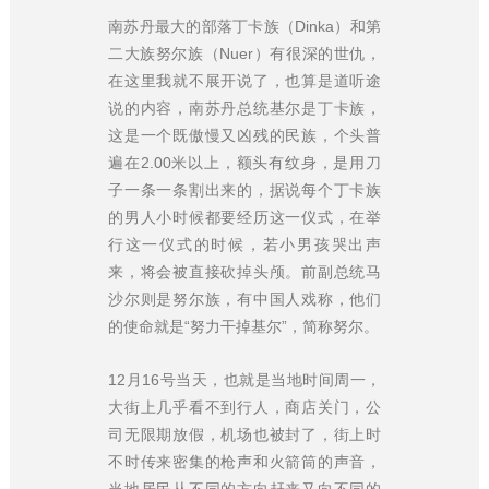
南苏丹最大的部落丁卡族（Dinka）和第
二大族努尔族（Nuer）有很深的世仇，
在这里我就不展开说了，也算是道听途
说的内容，南苏丹总统基尔是丁卡族，
这是一个既傲慢又凶残的民族，个头普
遍在2.00米以上，额头有纹身，是用刀
子一条一条割出来的，据说每个丁卡族
的男人小时候都要经历这一仪式，在举
行这一仪式的时候，若小男孩哭出声
来，将会被直接砍掉头颅。前副总统马
沙尔则是努尔族，有中国人戏称，他们
的使命就是“努力干掉基尔”，简称努尔。
12月16号当天，也就是当地时间周一，
大街上几乎看不到行人，商店关门，公
司无限期放假，机场也被封了，街上时
不时传来密集的枪声和火箭筒的声音，
当地居民从不同的方向赶来又向不同的