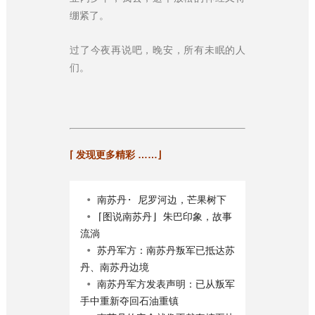
绷紧了。
过了今夜再说吧，晚安，所有未眠的人
们。
⌈ 发现更多精彩 ……⌋
 • 
南苏丹· 尼罗河边，芒果树下
 • 
⌈图说南苏丹⌋ 朱巴印象，故事
流淌
 • 
苏丹军方：南苏丹叛军已抵达苏
丹、南苏丹边境
 • 
南苏丹军方发表声明：已从叛军
手中重新夺回石油重镇