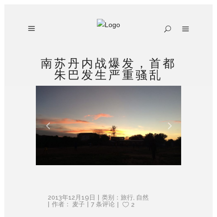
南苏丹内战爆发，首都
朱巴发生严重骚乱
2013年12月19日
类别：
旅行
,
自然
作者：
麦子
7 条评论
2