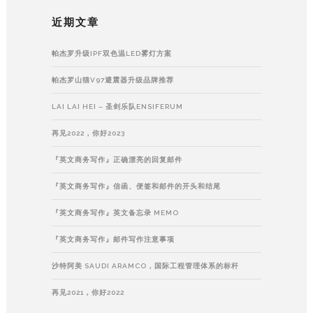
近期文章
帕杰罗升级IPF双色温LED雾灯方案
帕杰罗山猫V97避震器升级品牌推荐
LAI LAI HEI – 圣剑乐队ENSIFERUM
再见2022，你好2023
『英文商务写作』正确漂亮的回复邮件
『英文商务写作』信函、便签和邮件的开头和结尾
『英文商务写作』英文备忘录 MEMO
『英文商务写作』邮件写作注意事项
沙特阿美 SAUDI ARAMCO，国际工程管理体系的标杆
再见2021，你好2022