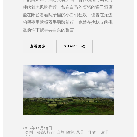
畔吹着凉风吃榴莲，曾在白马的愤怒的猴子酒店
坐在阳台看着院子里的小白们狂欢，也曾在无边
的黑夜里紧握双手勇敢前行，也曾在少林寺的佛
祖前许下携手共白头的誓言 ……
查看更多
SHARE
2017年11月15日
类别：
摄影
,
旅行
,
自然
,
随笔
,
风景
作者：
麦子
5