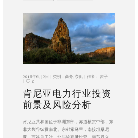
2018年6月2日
类别：
商务
,
杂侃
作者：
麦子
2
肯尼亚电力行业投资
前景及风险分析
肯尼亚共和国位于非洲东部，赤道横贯中部，东
非大裂谷纵贯南北。东邻索马里，南接坦桑尼
亚，西连乌干达，北与埃塞俄比亚、南苏丹交