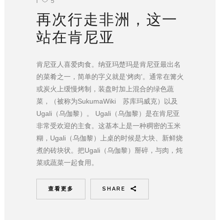
再次行走非洲，这一
站在肯尼亚
肯尼亚人喜爱肉食。纳亚玛楚玛是肯尼亚最出名
的菜肴之一，简单的字义就是‘烤肉’。通常在篝火
或炭火上缓慢烤制，装盘时加上混合的绿色蔬
菜，（被称为SukumaWiki 苏库玛威克）以及
Ugali（乌伽黎）。 Ugali（乌伽黎）是在肯尼亚
非常受欢迎的主食。这基本上是一种稠密的玉米
糊，Ugali（乌伽黎）上桌的时候是大块、新鲜烧
煮的砖块状。把Ugali（乌伽黎）掰碎，与肉，炖
菜或蔬菜一起食用。
查看更多
SHARE