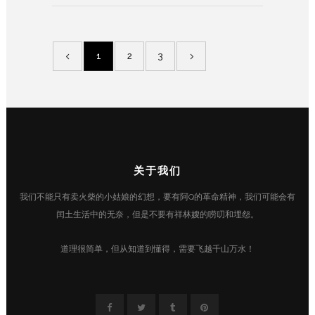
1
2
3
关于我们
我们不能只有卖火柴的小姑娘的幻想，要有阿Q的革命精神，我们可能会有
闰土生活中的无奈，但是不要有祥林嫂的唠叨和埋怨。
道理很简单，但从知道到懂得，需要飞越千山万水！