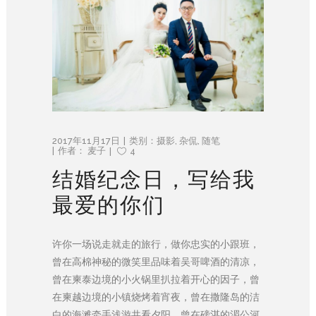
2017年11月17日
类别：
摄影
,
杂侃
,
随笔
作者：
麦子
4
结婚纪念日，写给我
最爱的你们
许你一场说走就走的旅行，做你忠实的小跟班，
曾在高棉神秘的微笑里品味着吴哥啤酒的清凉，
曾在柬泰边境的小火锅里扒拉着开心的因子，曾
在柬越边境的小镇烧烤着宵夜，曾在撒隆岛的洁
白的海滩牵手浅游共看夕阳，曾在磅湛的湄公河