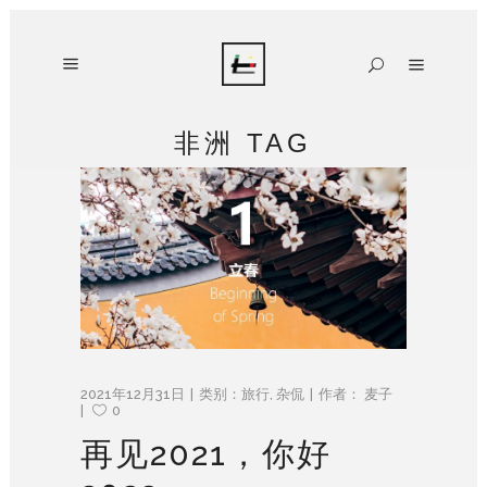
非洲 TAG
2021年12月31日
类别：
旅行
,
杂侃
作者：
麦子
0
再见2021，你好