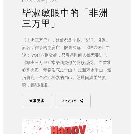
作者：
麦子
1
毕淑敏眼中的「非洲
三万里」
《非洲三万里》，处处都是宁耐、安详、谦退、
涵容，作者格局宽广，眼界深远，《呻吟语》中
说：“恕心养到极处，只看得世间人都无罪过 ”。
《非洲三万里》常给我类似的阅读感受。 白首壮
心驯大海，青春浩气走千山！ 走遍万水千山，然
后得到一个稚拙朴素的自己。愿世间温柔的灵
魂，都能相遇。
查看更多
SHARE