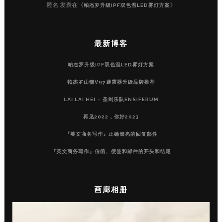
匿名
发表在《
》
帕杰罗升级IPF双色温LED雾灯方案
最新博客
帕杰罗升级IPF双色温LED雾灯方案
帕杰罗山猫V97避震器升级品牌推荐
LAI LAI HEI – 圣剑乐队ENSIFERUM
再见2022，你好2023
『英文商务写作』正确漂亮的回复邮件
『英文商务写作』信函、便签和邮件的开头和结尾
画廊相册