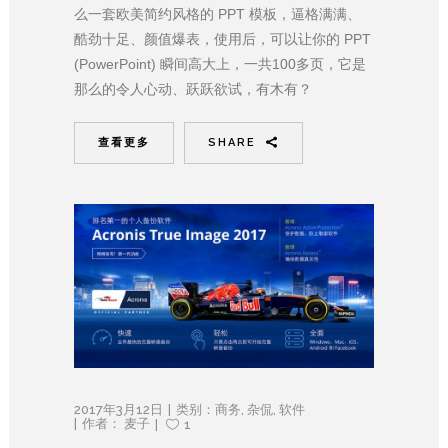
么一套欧美简约风格的 PPT 模板，逼格满满、
酷劲十足、颜值爆表，使用后，可以让你的 PPT
(PowerPoint) 瞬间高大上，一共100多页，它是
那么的令人心动、跃跃欲试，有木有？
查看更多
SHARE
2017年3月12日
类别：
商务
,
杂侃
,
软件
作者：
麦子
1