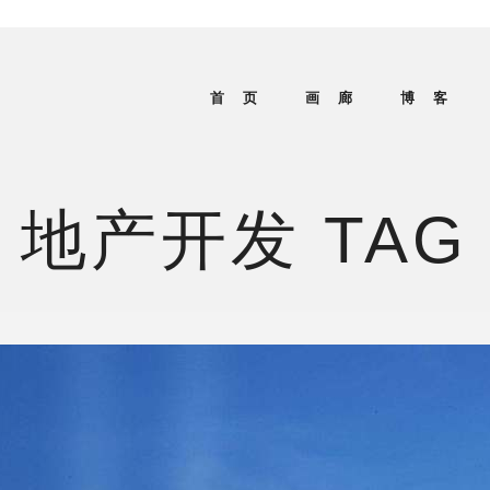
首 页
画 廊
博 客
地产开发 TAG