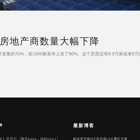
国房地产商数量大幅下降
发量的70%，前1000家基本上造了90%。这个意思还有8.9万家或者
声
最新博客
发表在《
》
ET
再见2022，你好2023
帕杰罗升级IPF双色温LED雾灯方案