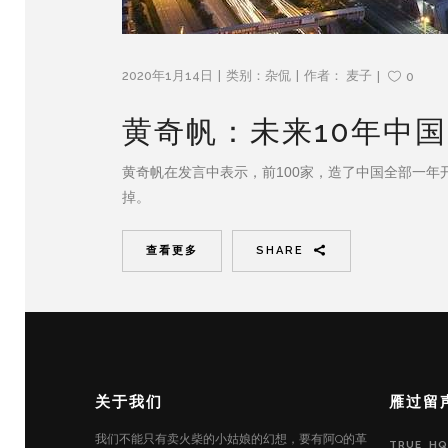
2020年1月14日
类别：
杂侃
作者：
麦子
0
黄奇帆：未来10年中
黄奇帆在发言中表示，前100家，造了中国全部一年开
掉。
查看更多
SHARE
关于我们
雁过留
我们不能只有卖火柴的小姑娘的幻想，要有阿Q的革
TRUE_HQ