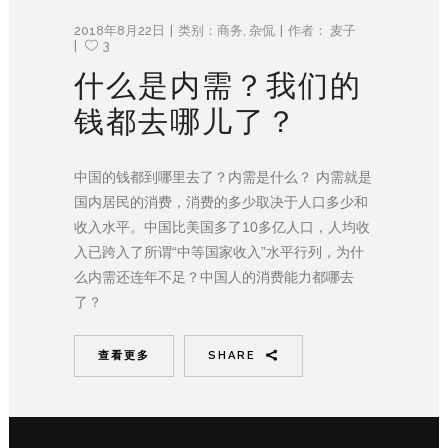
2018年8月22日
类别：
商务
,
杂侃
作者：
麦子
3
什么是内需？我们的
钱都去哪儿了？
中国的钱都到哪里去了？内需是什么？ 内需就是
国内居民的消费，消费的多少取决于人口多少和
收入水平。中国比美国多了10多亿人口，人均收
入已跨入了所谓“中等国家收入”水平行列，为什
么内需还连年不足？中国人的消费能力都哪去
了？
查看更多
SHARE