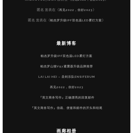
匿名
发表在《
》
再见2022，你好2023
匿名
发表在《
》
帕杰罗升级IPF双色温LED雾灯方案
最新博客
帕杰罗升级IPF双色温LED雾灯方案
帕杰罗山猫V97避震器升级品牌推荐
LAI LAI HEI – 圣剑乐队ENSIFERUM
再见2022，你好2023
『英文商务写作』正确漂亮的回复邮件
『英文商务写作』信函、便签和邮件的开头和结尾
画廊相册