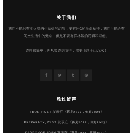
关于我们
我们不能只有卖火柴的小姑娘的幻想，要有阿Q的革命精神，我们可能会有
闰土生活中的无奈，但是不要有祥林嫂的唠叨和埋怨。
道理很简单，但从知道到懂得，需要飞越千山万水！
雁过留声
发表在《
》
TRUE_HQET
再见2022，你好2023
发表在《
》
PREPARATY_VYST
再见2022，你好2023
发表在《
》
KADROVOE_IDSN
再见2022，你好2023