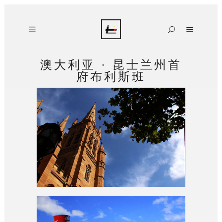
澳大利亚 · 昆士兰州首
府布利斯班