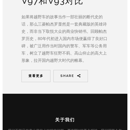
V97和V93对比
如果将越野车的故事当作一部壮丽的断代史的
话，那么三菱帕杰罗显然是一套典藏版的英雄诗
史，而非当下取悦大众的商业快销书。回顾帕杰
罗历史，80年代初进入国内市场便赢得了良好口
碑，被广泛用作当时国内的警车、军车等公务用
车，树立了越野车狂野不羁、高山仰止的高大上
形象，拉开国内越野大时代的帷幕。
查看更多
SHARE
关于我们