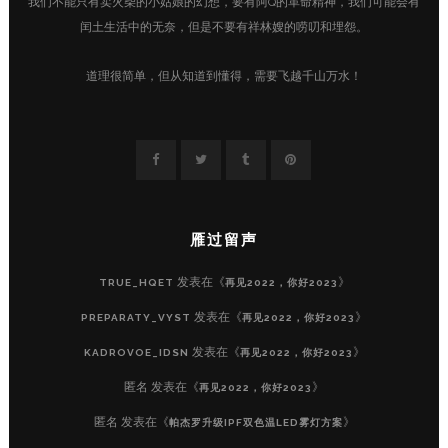
我们不能只有卖火柴的小姑娘的幻想，要有阿Q的革命精神，我们可能会有
闰土生活中的无奈，但是不要有祥林嫂的唠叨和埋怨。
道理很简单，但从知道到懂得，需要飞越千山万水！
雁过留声
发表在《
》
TRUE_HQET
再见2022，你好2023
发表在《
》
PREPARATY_VYST
再见2022，你好2023
发表在《
》
KADROVOE_IDSN
再见2022，你好2023
匿名
发表在《
》
再见2022，你好2023
匿名
发表在《
》
帕杰罗升级IPF双色温LED雾灯方案