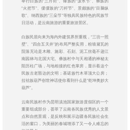
举行白族的“三月街”、傣族的“泼水节”、彝族的
“火把节”、僳僳族的“刀杆节”、景颇族的“目脑纵
歌”、纳西族的“三朵节”等独具民族特色的民族节
日活动，是云南旅游的重要旅游景区。
白族民居向来为海内外建筑界所重视，“三坊一照
壁”、“四合五天井”的布局严整实用，粉墙黛瓦的
院落无论是木雕、施彩、石刻、泥工丝毫不逊江
南园林与北国大宅。彝族村中与天相通的神秘太
阳历柱广场，与地相接的红色掌房，显示着这个
民族古老豁达的文明；基诺族竹木草顶大公房；
拉祜族葫芦创世神话使你看到什么是“乾坤奥妙大
葫芦”。
云南民族村作为昆明滇池国家旅游度假区的一个
重要组成部分，荟萃了云南各民族优秀的人文景
点和自然景观，是反映和展示边疆各民族社会生
活的窗口，为美丽的春城增添了又一令人难忘的