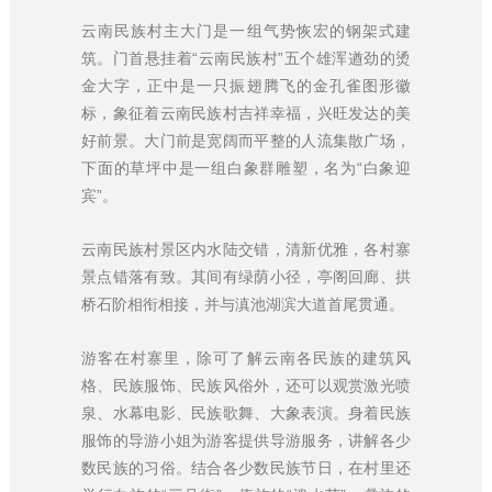
云南民族村主大门是一组气势恢宏的钢架式建
筑。门首悬挂着“云南民族村”五个雄浑遒劲的烫
金大字，正中是一只振翅腾飞的金孔雀图形徽
标，象征着云南民族村吉祥幸福，兴旺发达的美
好前景。大门前是宽阔而平整的人流集散广场，
下面的草坪中是一组白象群雕塑，名为“白象迎
宾”。
云南民族村景区内水陆交错，清新优雅，各村寨
景点错落有致。其间有绿荫小径，亭阁回廊、拱
桥石阶相衔相接，并与滇池湖滨大道首尾贯通。
游客在村寨里，除可了解云南各民族的建筑风
格、民族服饰、民族风俗外，还可以观赏激光喷
泉、水幕电影、民族歌舞、大象表演。身着民族
服饰的导游小姐为游客提供导游服务，讲解各少
数民族的习俗。结合各少数民族节日，在村里还