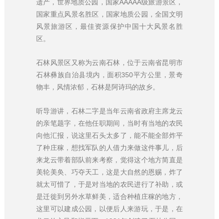
遗产，世界地质公园，国家AAAAA级旅游景区，
国家重点风景名胜区，国家地质公园，全国文明
风景旅游区，最佳资源保护中国十大风景名胜
区。
石林风景区又称为云南石林，位于云南省昆明市
石林彝族自治县境内，面积350平方公里，景奇
物丰，风情浓郁，石林是阿诗玛的故乡。
听导游讲，石林二字是当年云南省政府主席龙云
的亲笔题字，在他任职期间，当时有当地的农民
向他汇报，说这里石头太多了，能不能全部炸平
了种庄稼，想找军队的人借力来做这件事儿，后
来龙云带着部队前来考察，觉得这个地方简直是
美轮美奂、巧夺天工，这是大自然的恩赐，炸了
就太可惜了，于是对当地的农民进行了补助，或
是迁徙到另外水草鲜美，适合种植庄稼的地方，
这里可以建成公园，以便后人来游玩，于是，在