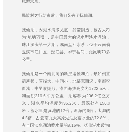
旅游景点。
民族村之行结束后，我们又去了抚仙湖。
抚仙湖，因湖水清澈见底、晶莹剔透，被古人称
为“琉璃万顷”，是中国最大的深水型淡水湖泊，
珠江源头第一大湖，属南盘江水系，位于云南省
玉溪市江川区、澄江县、华宁县间，距昆明70多
公里。
抚仙湖是一个南北向的断层溶蚀湖泊，形如倒置
葫芦状，两端大、中间小，北部宽而深，南部窄
而浅，中呈喉扼形。湖面海拔高度为1722.5米，
湖面积216.6平方公里，湖容积为206.2亿立方
米，湖水平均深度为95.2米，最深处有158.9
米，蓄水量是滇池的12倍，洱海的6倍，太湖的
4.5倍，占云南九大高原湖泊总蓄水量的72.8%，
占全国淡水湖泊蓄水量的9.16%。抚仙湖水质为I