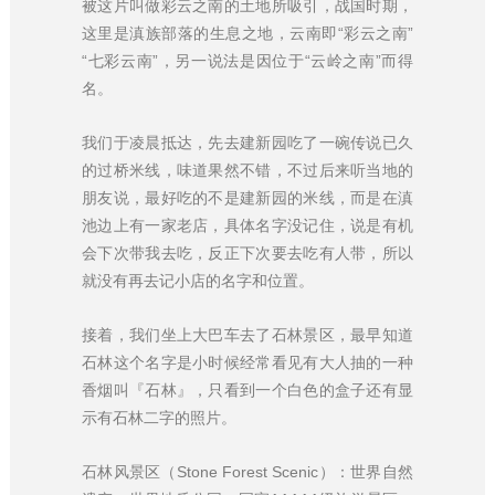
被这片叫做彩云之南的土地所吸引，战国时期，
这里是滇族部落的生息之地，云南即“彩云之南”
“七彩云南”，另一说法是因位于“云岭之南”而得
名。
我们于凌晨抵达，先去建新园吃了一碗传说已久
的过桥米线，味道果然不错，不过后来听当地的
朋友说，最好吃的不是建新园的米线，而是在滇
池边上有一家老店，具体名字没记住，说是有机
会下次带我去吃，反正下次要去吃有人带，所以
就没有再去记小店的名字和位置。
接着，我们坐上大巴车去了石林景区，最早知道
石林这个名字是小时候经常看见有大人抽的一种
香烟叫『石林』，只看到一个白色的盒子还有显
示有石林二字的照片。
石林风景区（Stone Forest Scenic）：世界自然