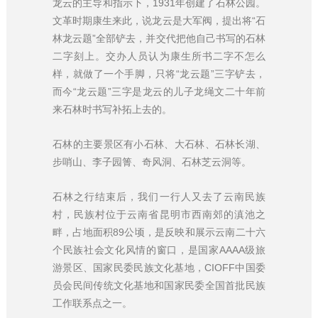
龙云的主导和指示下，1931年创建了石林公园。
文革时期康生来此，说龙云是大军阀，提出将“石
林龙云题”全部铲去，并交代把他自己书写的石林
二字刻上。交办人员认为康生所书二字不怎么
样，就做了一个手脚，只将“龙云题”三字铲去，
而今“龙云题”三字是龙云的儿子龙绳文二十年前
来石林时书写补拓上去的。
石林的主要景区有小石林、大石林、石林长湖、
步哨山、李子园箐、奇风洞、石林芝云洞等。
石林之行结束后，我们一行人又去了云南民族
村，民族村位于云南省昆明市西南郊的滇池之
畔，占地面积89公顷，是反映和展示云南二十六
个民族社会文化风情的窗口，是国家AAAA级旅
游景区、国家民委民族文化基地，CIOFF中国委
员会民间传统文化基地和国家民委全国首批民族
工作联系点之一。