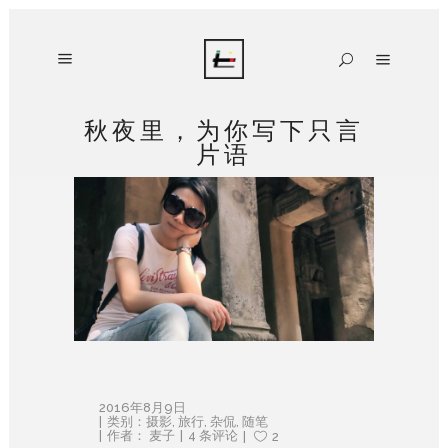
秋夜里，为你写下只言
片语
2016年8月9日
类别：
摄影
,
旅行
,
杂侃
,
随笔
作者：
麦子
4 条评论
2