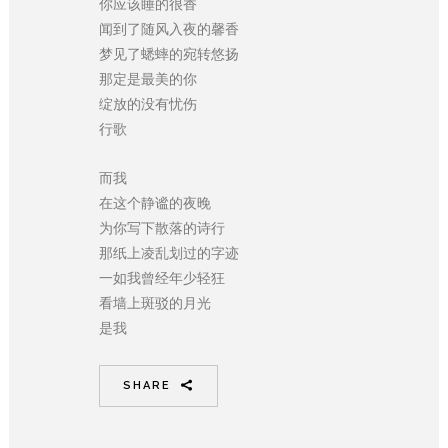
你应该睡的很香
闻到了随风入夜的馨香
梦见了蟋蟀的宛转悠扬
那定是最美的你
绽放的没有忧伤
行歌
而我
在这个静谧的夜晚
为你写下散落的诗行
那纸上凌乱划过的字迹
一如我曾经年少轻狂
看墙上斑驳的月光
是我
SHARE