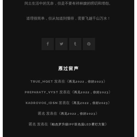
闰土生活中的无奈，但是不要有祥林嫂的唠叨和埋怨。
道理很简单，但从知道到懂得，需要飞越千山万水！
雁过留声
发表在《
》
TRUE_HQET
再见2022，你好2023
发表在《
》
PREPARATY_VYST
再见2022，你好2023
发表在《
》
KADROVOE_IDSN
再见2022，你好2023
匿名
发表在《
》
再见2022，你好2023
匿名
发表在《
》
帕杰罗升级IPF双色温LED雾灯方案