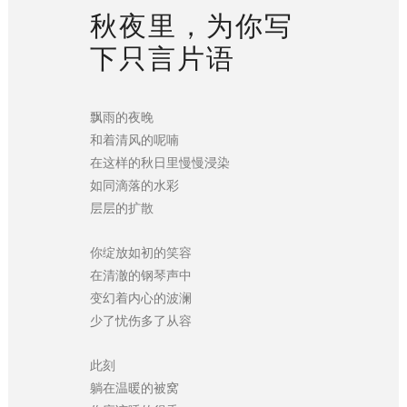
秋夜里，为你写
下只言片语
飘雨的夜晚
和着清风的呢喃
在这样的秋日里慢慢浸染
如同滴落的水彩
层层的扩散
你绽放如初的笑容
在清澈的钢琴声中
变幻着内心的波澜
少了忧伤多了从容
此刻
躺在温暖的被窝