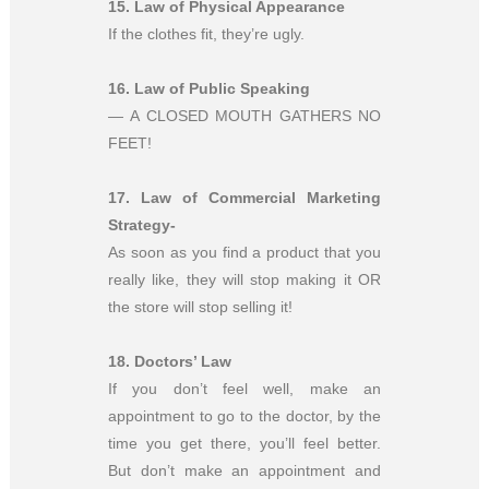
15.
Law of Physical Appearance
If the clothes fit, they’re ugly.
16.
Law of Public Speaking
—
A CLOSED MOUTH GATHERS NO
FEET!
17.
Law of Commercial Marketing
Strategy-
As soon as you find a product that you
really like, they will stop making it OR
the store will stop selling it!
18.
Doctors’ Law
If you don’t feel well, make an
appointment to go to the doctor, by the
time you get there, you’ll feel better.
But don’t make an appointment and