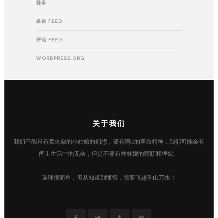
登录
条目 FEED
评论 FEED
WORDPRESS.ORG
关于我们
我们不能只有卖火柴的小姑娘的幻想，要有阿Q的革命精神，我们可能会有
闰土生活中的无奈，但是不要有祥林嫂的唠叨和埋怨。
道理很简单，但从知道到懂得，需要飞越千山万水！