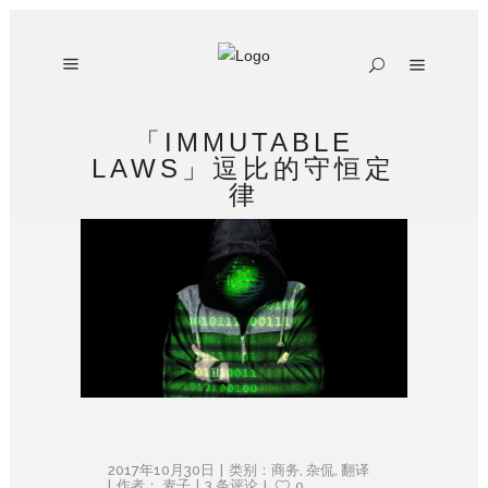
「IMMUTABLE
LAWS」逗比的守恒定
律
2017年10月30日
类别：
商务
,
杂侃
,
翻译
作者：
麦子
3 条评论
0